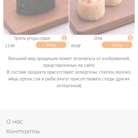
УСЛОВИЯ ДОСТАВКИ
ОПЛАТА
ФРАНШИЗА
КЭШБЭК
ПОЛИТИКА
КОНФИДЕНЦИАЛЬНОСТИ
ПОЛЬЗОВАТЕЛЬСКОЕ
Гриль угорь суши

Ола

СОГЛАШЕНИЕ
ПУБЛИЧНАЯ ОФЕРТА
Беру
Беру
159₽
490₽
Внешний вид продукции может отличаться от изображений,
представленных на сайте
В составе продукта присутствуют аллергены: глютен, молоко,
яйца, орехи, соя и рыба (могут присутствовать следы других
аллергенов)
О нас
Контакты