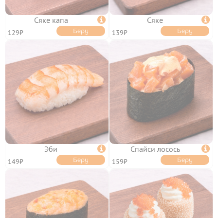
ТОППИНГИ
Сяке капа

Сяке

Беру
Беру
129₽
139₽
ОТЗЫВЫ
КОНТАКТЫ
ЛИЧНЫЙ КАБИНЕТ
Эби

Спайси лосось

Беру
Беру
149₽
159₽
АКЦИИ
ИНФОРМАЦИЯ
