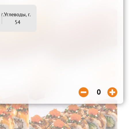
г.
Углеводы, г.
54
Соло

Нежный

Беру
Беру
740₽


0