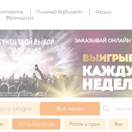
онтакты
Личный Кабинет
Акции
Франшиза
ии и скидки
Всё меню
ры
От Бренд Шефа
Роллы и суши
Вок