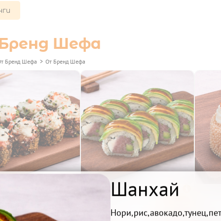
нги
Бренд Шефа
От Бренд Шефа
>
От Бренд Шефа
Шанхай
Крафт

Шанхай

Беру
Беру
480₽
490₽
Нори,рис,авокадо,тунец,пет