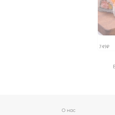
749₽
О нас