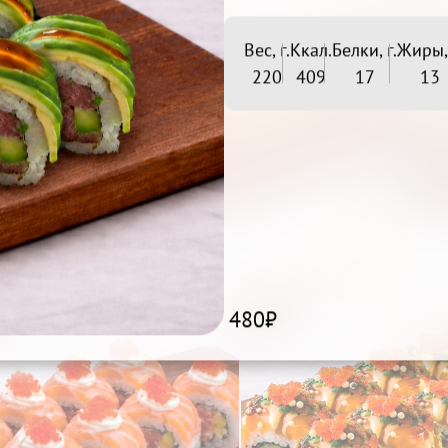
Вес, г.
Ккал.
Белки, г.
Жиры, 
220
409
17
13
Окинава

Лотос

Беру
Беру
599₽
629₽
480₽