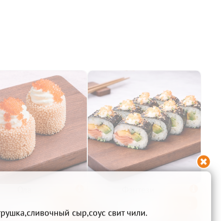

Ола

Фэнтези

Беру
Беру
490₽
рушка,сливочный сыр,соус свит чили.