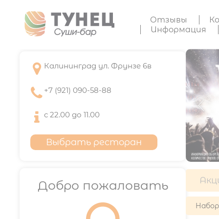
Отзывы
К
Информация

Калининград ул. Фрунзе 6в

+7 (921) 090-58-88

с 22.00 до 11.00
Выбрать ресторан
Акц
Добро пожаловать
Набо