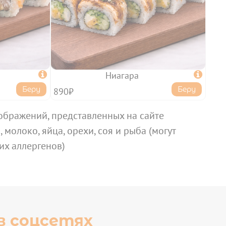

Ниагара

Беру
Беру
890₽
ображений, представленных на сайте
 молоко, яйца, орехи, соя и рыба (могут
их аллергенов)
в соцсетях