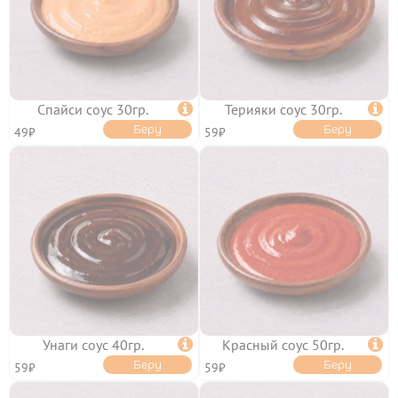
УСЛОВИЯ ДОСТАВКИ
ОПЛАТА
ФРАНШИЗА
КЭШБЭК
ПОЛИТИКА
КОНФИДЕНЦИАЛЬНОСТИ
ПОЛЬЗОВАТЕЛЬСКОЕ
Спайси соус 30гр.

Терияки соус 30гр.

СОГЛАШЕНИЕ
ПУБЛИЧНАЯ ОФЕРТА
Беру
Беру
49₽
59₽
Унаги соус 40гр.

Красный соус 50гр.

Беру
Беру
59₽
59₽