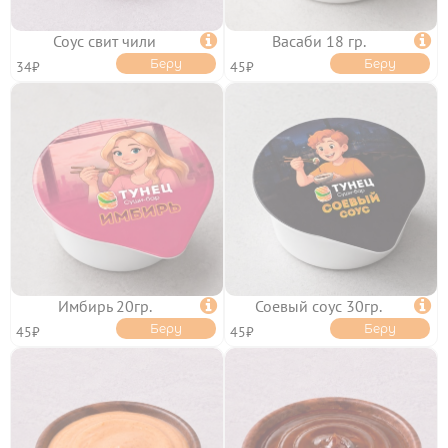
ТОППИНГИ
Соус свит чили

Васаби 18 гр.

Беру
Беру
34₽
45₽
ОТЗЫВЫ
КОНТАКТЫ
ЛИЧНЫЙ КАБИНЕТ
Имбирь 20гр.

Соевый соус 30гр.

Беру
Беру
45₽
45₽
АКЦИИ
ИНФОРМАЦИЯ
