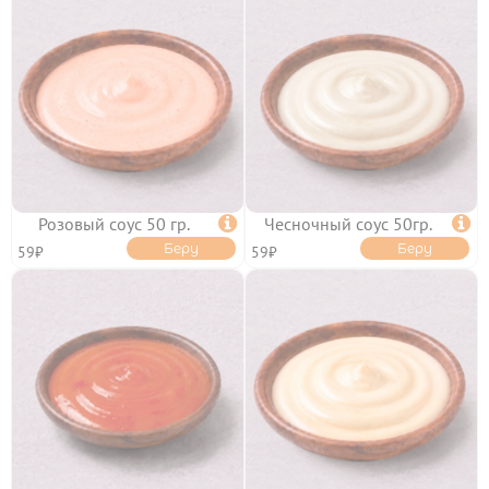
Розовый соус 50 гр.

Чесночный соус 50гр.

Беру
Беру
59₽
59₽