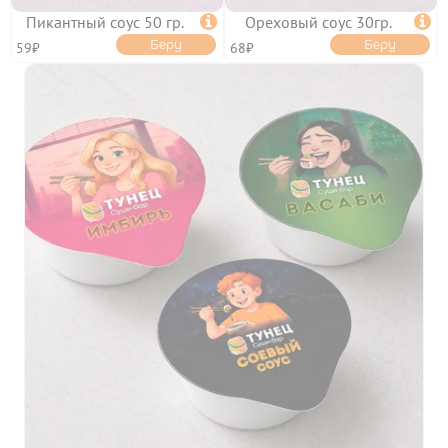
Пикантный соус 50 гр.

Ореховый соус 30гр.

Беру
Беру
59₽
68₽