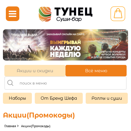

Калининград ул.
Инженерная 3
+7 (921) 710-41-81
+7 (4012) 52-41-81
Акции и скидки
Всё меню
11:00-22:00
Другой ресторан
Наборы
От Бренд Шефа
Роллы и суши
Личный кабинет
Франшиза
Акции(Промокоды)
Главная
>
Акции(Промокоды)
НАБОРЫ