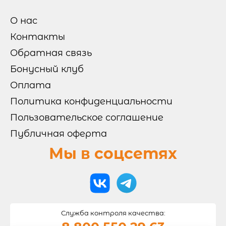

ГОРЯЧИЕ НАБОРЫ
О нас
ХОЛОДНЫЕ НАБОРЫ
ОТ БРЕНД ШЕФА
МИКС НАБОРЫ
Контакты
Обратная связь
РОЛЛЫ И СУШИ
Бонусный клуб

Оплата
СУШИ
РОЛЛЫ БЕЗ РИСА
ВОК
Политика конфиденциальности
ЗАПЕЧЕННЫЕ РОЛЛЫ
ХОЛОДНЫЕ РОЛЛЫ
Пользовательское соглашение
Публичная оферта
САЛАТЫ И ГОРЯЧЕЕ
Мы в соцсетях
ОНИГИРИ
НАПИТКИ
Служба контроля качества: